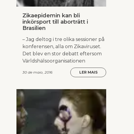
Zikaepidemin kan bli
inkörsport till aborträtt i
Brasilien
– Jag deltog i tre olika sessioner på
konferensen, alla om Zikaviruset.
Det blev en stor debatt eftersom
Världshälsoorganisationen
30 de maio, 2016
LER MAIS