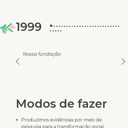
1999
2004
2005
2
Nossa fundação
Modos de fazer
Produzimos evidências por meio de
pesquisa para a transformação social.