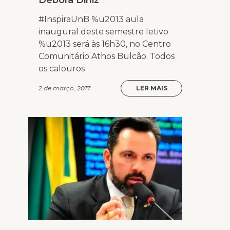
Débora Diniz
#InspiraUnB %u2013 aula
inaugural deste semestre letivo
%u2013 será às 16h30, no Centro
Comunitário Athos Bulcão. Todos
os calouros
2 de março, 2017
LER MAIS