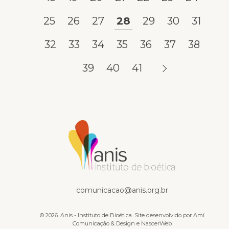
25
26
27
28
29
30
31
32
33
34
35
36
37
38
39
40
41
Na mídia
comunicacao@anis.org.br
© 2026. Anis - Instituto de Bioética. Site desenvolvido por
Amí
Comunicação & Design
e
NascerWeb