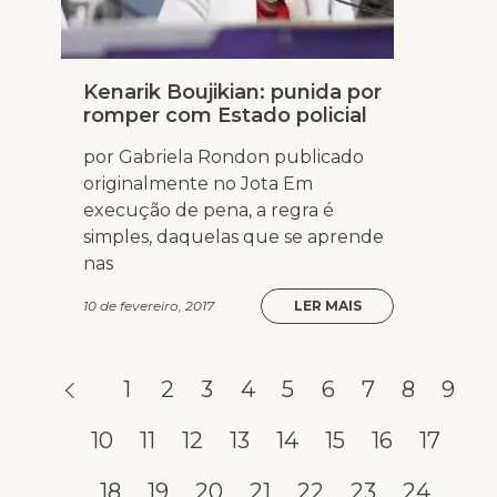
Kenarik Boujikian: punida por
romper com Estado policial
por Gabriela Rondon publicado
originalmente no Jota Em
execução de pena, a regra é
simples, daquelas que se aprende
nas
10 de fevereiro, 2017
LER MAIS
1
2
3
4
5
6
7
8
9
10
11
12
13
14
15
16
17
18
19
20
21
22
23
24