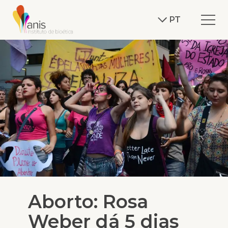
PT
Aborto: Rosa
Weber dá 5 dias