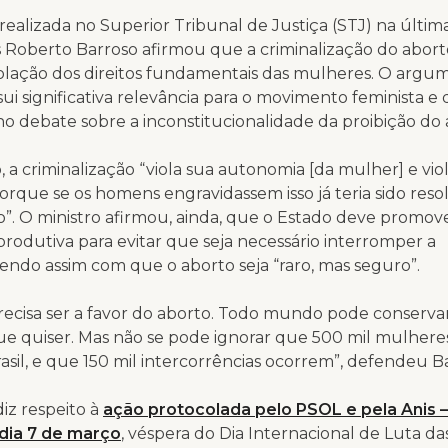
realizada no Superior Tribunal de Justiça (STJ) na última 
s Roberto Barroso afirmou que a criminalização do abor
iolação dos direitos fundamentais das mulheres. O argu
sui significativa relevância para o movimento feminista 
 debate sobre a inconstitucionalidade da proibição do 
, a criminalização “viola sua autonomia [da mulher] e viol
orque se os homens engravidassem isso já teria sido reso
. O ministro afirmou, ainda, que o Estado deve promove
rodutiva para evitar que seja necessário interromper a
zendo assim com que o aborto seja “raro, mas seguro”.
ecisa ser a favor do aborto. Todo mundo pode conserva
ue quiser. Mas não se pode ignorar que 500 mil mulhere
asil, e que 150 mil intercorrências ocorrem”, defendeu B
diz respeito à
ação protocolada pelo PSOL e pela Anis – 
 dia 7 de março
, véspera do Dia Internacional de Luta d