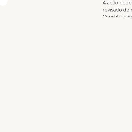
A ação pede 
revisado de 
Constituição
interrompida
que a realiz
Segundo Gabr
a posição c
violação de
ação. “Isso 
Na terça-fei
cinco dias 
manifestas