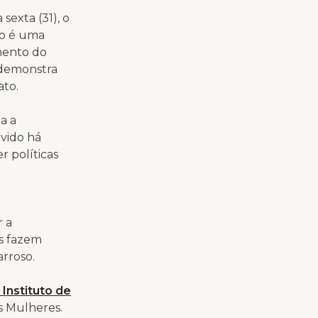
sexta (31), o
to é uma
mento do
e demonstra
ato.
a a
lvido há
r políticas
r a
s fazem
arroso.
Instituto de
as Mulheres.