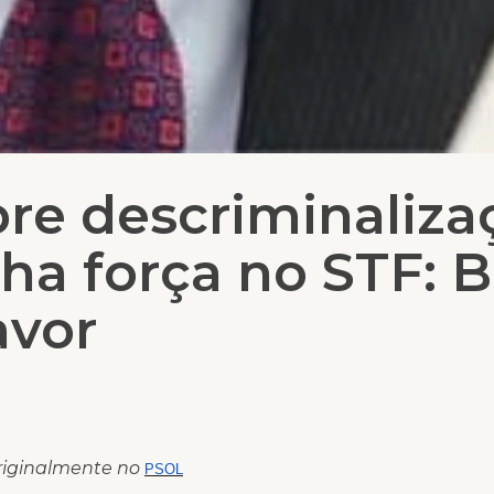
re descriminaliza
ha força no STF: B
avor
riginalmente no
PSOL