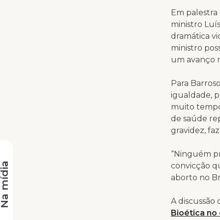
Em palestra 
ministro Luí
dramática v
ministro pos
um avanço no
Para Barroso
igualdade, p
muito tempo”
de saúde rep
gravidez, fa
“Ninguém pr
a mídia
convicção q
aborto no Br
A discussão 
Bioética no