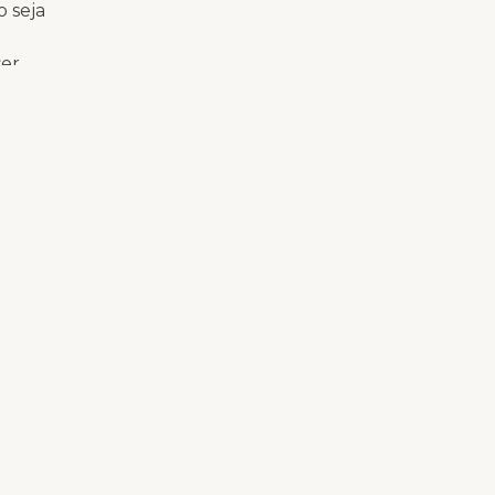
o seja
ser
 médicos
tro reiterou
grave
argumento da
a ação,
deu