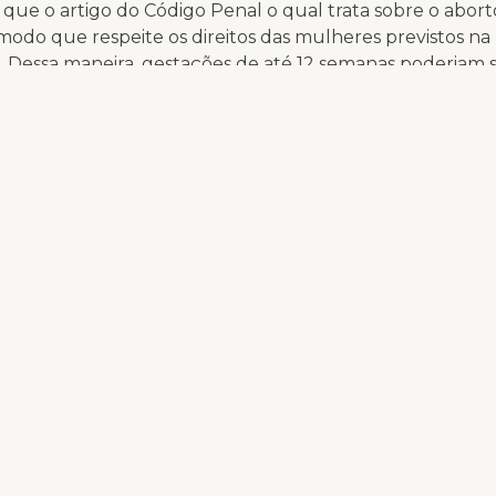
que o artigo do Código Penal o qual trata sobre o abort
modo que respeite os direitos das mulheres previstos na
. Dessa maneira, gestações de até 12 semanas poderiam 
s sem restrições e sem punição para a mulher e para os
am.
iela Rondon, advogada e pesquisadora da Anis, o minis
orreta de compreender a criminalização do aborto como 
 direitos fundamentais das mulheres, que é também o 
mostra que a Corte está pronta para decidir”, assegura.
ra passada (28), a ministra do STF Rosa Weber, relatora d
de prazo para que o Planalto, a Câmara e o Senado se
sem sobre o tema
.
Compartilhe nas suas redes!!