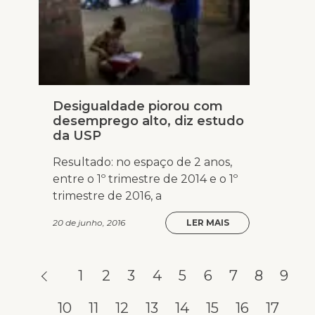
Desigualdade piorou com
desemprego alto, diz estudo
da USP
Resultado: no espaço de 2 anos,
entre o 1º trimestre de 2014 e o 1º
trimestre de 2016, a
20 de junho, 2016
LER MAIS
1
2
3
4
5
6
7
8
9
10
11
12
13
14
15
16
17