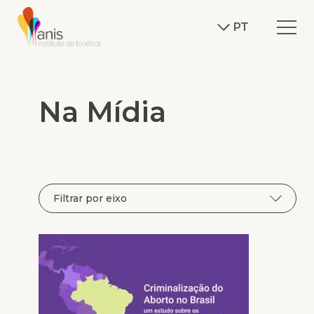
Na
Mídia
PT
Na Mídia