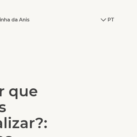
inha da Anis
PT
r que
s
lizar?: