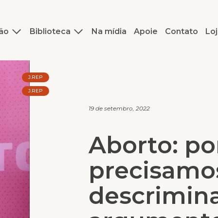
ão
Biblioteca
Na mídia
Apoie
Contato
Loj
J.REP
J.REP
19 de setembro, 2022
Aborto: po
precisamo
descrimina