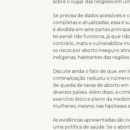
sobre o lugar das religiões em um
Se precisa de dados acessíveis e 
completas e atualizadas, essa é s
é dividida em sete partes princi
lei penal não funciona, já que nã
contrário, mata e vulnerabiliza mu
os riscos por aborto inseguro at
indígenas, habitantes das regiões 
Discute ainda o fato de que, e
criminalização reduziu o número d
de queda de taxas de aborto em 
diversos países. Além disso, a cr
exercício ético e pleno da medic
mulheres, mesmo nas hipóteses e
As evidências apresentadas são i
uma política de saúde. Se o abo