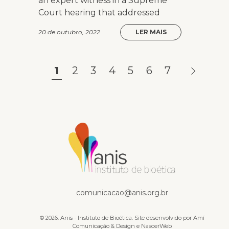
an expert witness in a Supreme
Court hearing that addressed
20 de outubro, 2022
LER MAIS
1
2
3
4
5
6
7
comunicacao@anis.org.br
© 2026. Anis - Instituto de Bioética. Site desenvolvido por
Amí
Comunicação & Design
e
NascerWeb