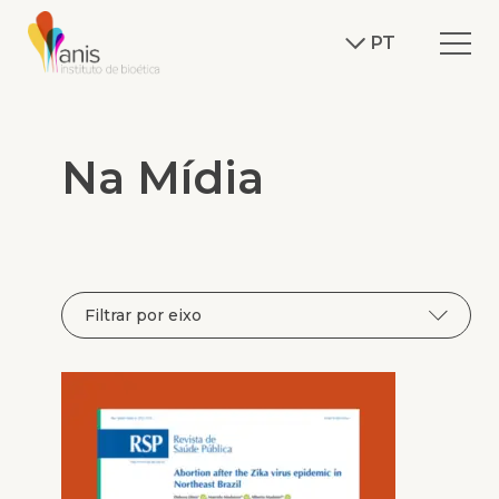
Na
Mídia
PT
Na Mídia