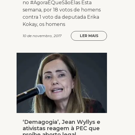
no #AgoraÉQueSãoElas Esta
semana, por 18 votos de homens
contra 1 voto da deputada Erika
Kokay, os homens
10 de novembro, 2017
LER MAIS
‘Demagogia’, Jean Wyllys e
ativistas reagem à PEC que
proíbe aborto legal