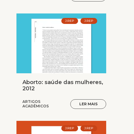
J.REP
J.REP
Aborto: saúde das mulheres,
2012
ARTIGOS
LER MAIS
ACADÊMICOS
J.REP
J.REP