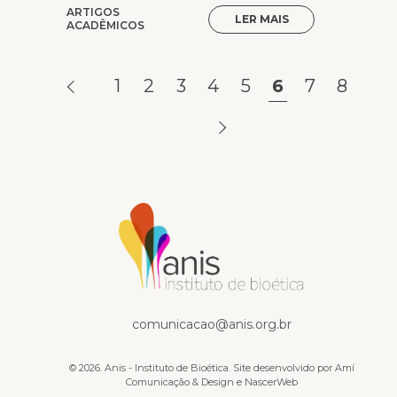
ARTIGOS
LER MAIS
ACADÊMICOS
1
2
3
4
5
6
7
8
Publicações
comunicacao@anis.org.br
© 2026. Anis - Instituto de Bioética. Site desenvolvido por
Amí
Comunicação & Design
e
NascerWeb