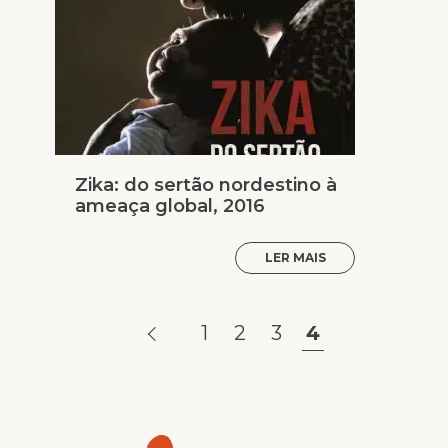
Zika: do sertão nordestino à
ameaça global, 2016
LER MAIS
1
2
3
4