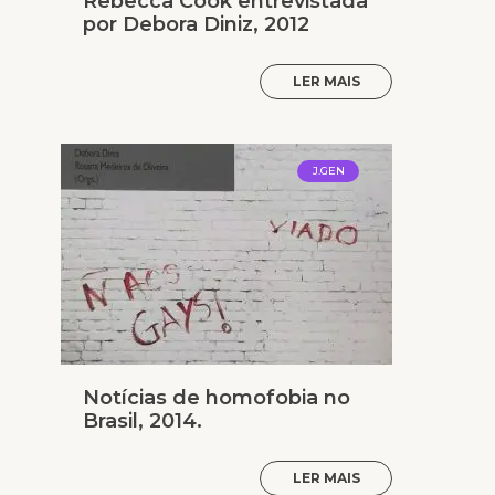
Rebecca Cook entrevistada
por Debora Diniz, 2012
LER MAIS
J.GEN
Notícias de homofobia no
Brasil, 2014.
LER MAIS