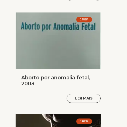
J.REP
Aborto por anomalia fetal,
2003
LER MAIS
J.REP