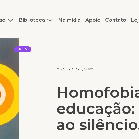
ão
Biblioteca
Na mídia
Apoie
Contato
Loj
J.GEN
18 de outubro, 2022
Homofobi
educação:
ao silêncio