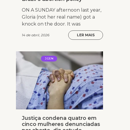
ON A SUNDAY after­noon last year,
Gloria (not her real name) got a
knock on the door. It was
14 de abril, 2026
LER MAIS
J.GEN
Justiça condena quatro em
cinco mulheres denunciadas