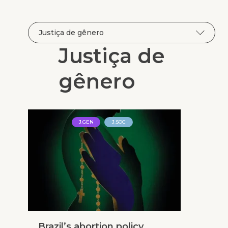
Justiça de
gênero
J.GEN
J.SOC
Brazil’s abor­tion policy