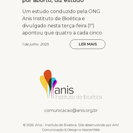
por aborto, diz estudo
Um estudo conduzido pela ONG
Anis Instituto de Bioética e
divulgado nesta terça-feira (1º)
apontou que quatro a cada cinco
1 de julho, 2025
LER MAIS
Na mídia
comunicacao@anis.org.br
© 2026. Anis - Instituto de Bioética. Site desenvolvido por
Amí
Comunicação & Design
e
NascerWeb