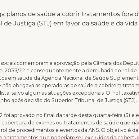
ga planos de saúde a cobrir tratamentos fora d
l de Justiça (STJ) em favor da saúde e da vida
sociais comemoram a aprovação pela Câmara dos Depu
Lei 2033/22 e consequentemente a derrubada do rol de
os em saúde da Agência Nacional de Saúde Suplement
e não obrigava as operadoras de saúde a cobrirem trata
lista, salvo algumas situações excepcionais. O “rol taxati
unho após decisão do Superior Tribunal de Justiça (STJ).
 foi aprovado no final da tarde desta quarta-feira (3) e 
e cobertura de exames ou tratamentos de saúde que nã
 rol de procedimentos e eventos da ANS. O objetivo é da
e a tratamentos que poderiam ser excluídos da cobertu