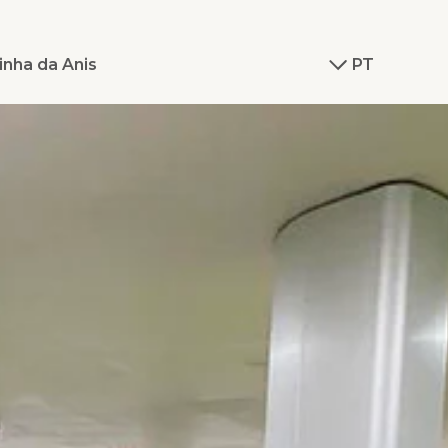
inha da Anis
PT