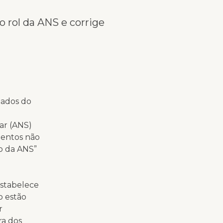
o rol da ANS e corrige
tados do
ar (ANS)
mentos não
vo da ANS”
estabelece
o estão
r
ra dos