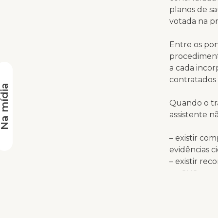
planos de sa
votada na pr
Entre os pon
procediment
a cada incor
contratados 
a mídia
Quando o tr
assistente nã
– existir co
evidências c
– existir re
no SUS;
– existir re
saúde que t
para seus na