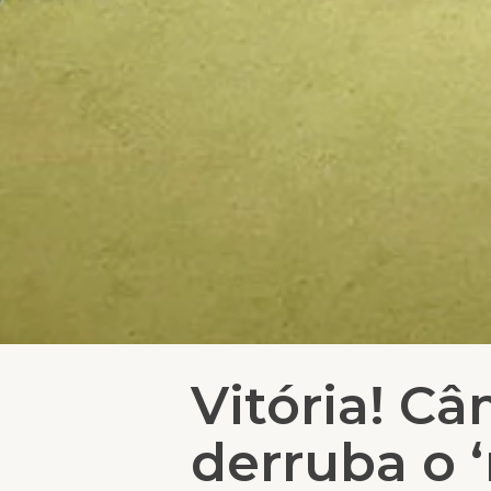
Vitória! C
derruba o ‘