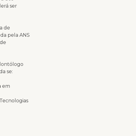
erá ser
a de
ada pela ANS
úde
dontólogo
da se:
da em
 Tecnologias
cnologias em
s também