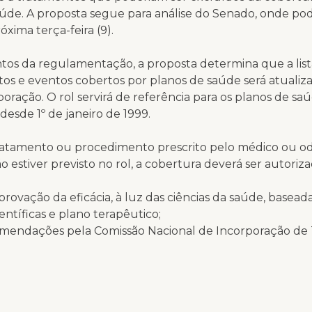
úde. A proposta segue para análise do Senado, onde pod
óxima terça-feira (9).
tos da regulamentação, a proposta determina que a list
os e eventos cobertos por planos de saúde será atualiz
poração. O rol servirá de referência para os planos de sa
desde 1º de janeiro de 1999.
atamento ou procedimento prescrito pelo médico ou o
o estiver previsto no rol, a cobertura deverá ser autoriza
mprovação da eficácia, à luz das ciências da saúde, basea
ientíficas e plano terapêutico;
comendações pela Comissão Nacional de Incorporação de
comendação de, no mínimo, um órgão de avaliação de te
enha renome internacional, desde que sejam aprovada
cionais.