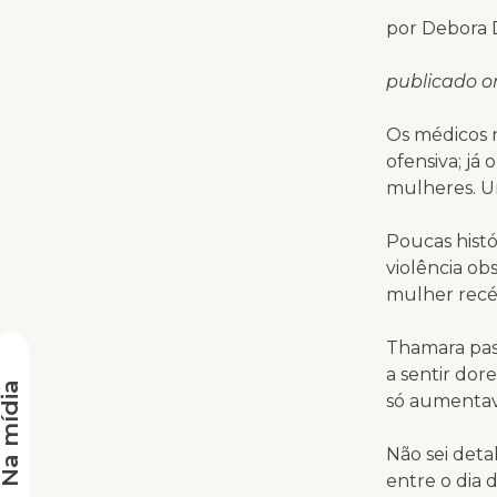
por Debora 
publicado o
Os médicos n
ofensiva; já
mulheres. Un
Poucas histó
violência ob
mulher recé
Thamara pas
a sentir dor
a mídia
só aumentav
Não sei deta
entre o dia 