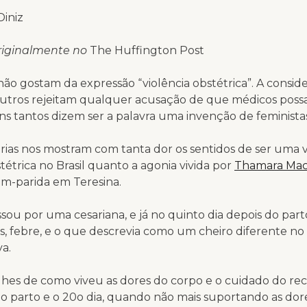
Diniz
riginalmente no
The Huffington Post
ão gostam da expressão “violência obstétrica”. A consi
 outros rejeitam qualquer acusação de que médicos poss
s tantos dizem ser a palavra uma invenção de feministas
rias nos mostram com tanta dor os sentidos de ser uma 
stétrica no Brasil quanto a agonia vivida por
Thamara Ma
m-parida em Teresina.
sou por uma cesariana, e já no quinto dia depois do pa
es, febre, e o que descrevia como um cheiro diferente no
a.
lhes de como viveu as dores do corpo e o cuidado do r
do parto e o 20
o
dia, quando não mais suportando as dor