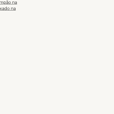
ampão na
ixado na
 com um
, não lhe
 Uns tantos
o para os
ífico de
alho de