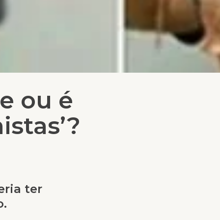
te ou é
istas’?
ria ter
o.