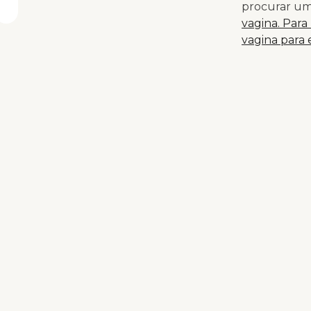
procurar um
vagina. Para
vagina para 
O tampão fo
tampão no co
informaram q
Alguns prefe
dizem que é 
A verdade é
maus-tratos 
negligência
parto como v