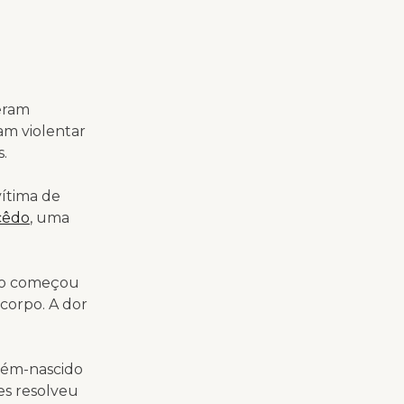
deram
am violentar
.
vítima de
cêdo
, uma
rto começou
 corpo. A dor
ecém-nascido
es resolveu