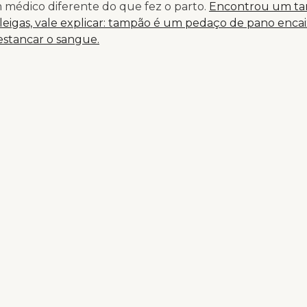
 médico diferente do que fez o parto.
Encontrou um t
 leigas, vale explicar: tampão é um pedaço de pano enca
estancar o sangue.
i esquecido. Thamara não poderia ter saído do hospital
rpo. Ela sequer foi avisada que havia um pano na vagina
uando deveria retornar para a visita de resguardo.
rem chamar isso de erro médico, outros de negligência.
assim mesmo a assistência em saúde pública no Brasil.
 que nada disso é invenção de feminista.
Há nome cert
sofridos por Thamara: violência obstétrica, um tipo espec
 médica que só tem mulheres recém-paridas ou em trab
ítimas.