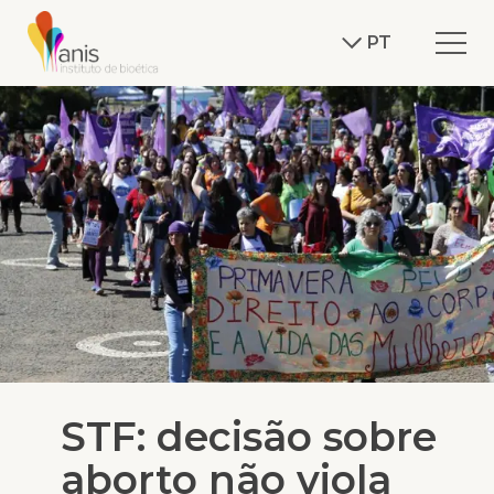
PT
STF: decisão sobre
aborto não viola