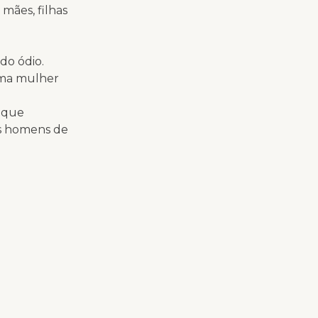
 mães, filhas
do ódio.
uma mulher
s que
os homens de
das
as em uma
de entre
. Quem já
ldades?
o deixado
encontros
re com
o: basta
par de uma