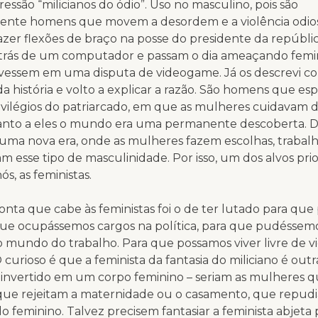
ressão “milicianos do ódio”. Uso no masculino, pois são
mente homens que movem a desordem e a violência odio
zer flexões de braço na posse do presidente da repúblic
rás de um computador e passam o dia ameaçando femini
ivessem em uma disputa de videogame. Já os descrevi c
da história e volto a explicar a razão. São homens que e
ivilégios do patriarcado, em que as mulheres cuidavam d
uanto a eles o mundo era uma permanente descoberta. D
 uma nova era, onde as mulheres fazem escolhas, traba
m esse tipo de masculinidade. Por isso, um dos alvos prio
s, as feministas.
nta que cabe às feministas foi o de ter lutado para qu
que ocupássemos cargos na política, para que pudéssem
 o mundo do trabalho. Para que possamos viver livre de v
 curioso é que a feminista da fantasia do miliciano é outr
 invertido em um corpo feminino – seriam as mulheres 
que rejeitam a maternidade ou o casamento, que repud
o feminino. Talvez precisem fantasiar a feminista abjeta 