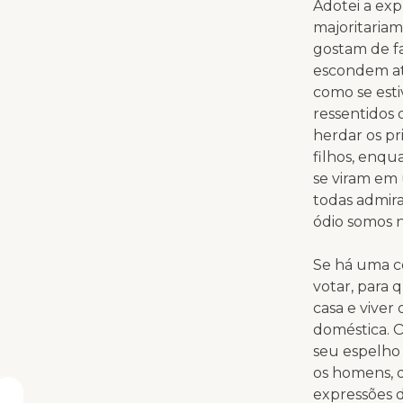
Adotei a exp
majoritaria
gostam de fa
escondem at
como se est
ressentidos 
herdar os pr
filhos, enq
se viram em
todas admira
ódio somos nó
Se há uma co
votar, para 
casa e viver
doméstica. O
seu espelho
os homens, 
expressões d