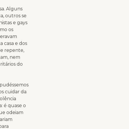
sa. Alguns
a, outros se
stas e gays
omo os
speravam
a casa e dos
e repente,
lham, nem
ritários do
e pudéssemos
os cuidar da
iolência
a: é quase o
que odeiam
iariam
para