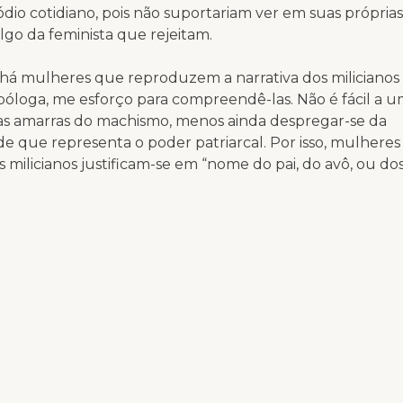
ódio cotidiano, pois não suportariam ver em suas próprias
lgo da feminista que rejeitam.
há mulheres que reproduzem a narrativa dos milicianos 
óloga, me esforço para compreendê-las. Não é fácil a 
das amarras do machismo, menos ainda despregar-se da
e que representa o poder patriarcal. Por isso, mulhere
milicianos justificam-se em “nome do pai, do avô, ou d
ia”. Seriam os homens de bem que apenas fazem broma 
dos gays na sala de jantar. Todas nós fomos socializad
ero que se supõe natural e que justifica a desigualda
lheres – seriam os homens fortes e as mulheres frágeis
sta fábula para explicar quem somos em nossas desigua
ão, no entanto. Os milicianos do ódio ocupam um espaç
formas de sociabilidade. Não temos mais tempo para os 
es ou para as conversas com argumentos. Estamos semp
ídias sociais, o convite ao ódio é fácil e de prazer imediat
ém, difundir uma meia verdade ou uma mentira, partici