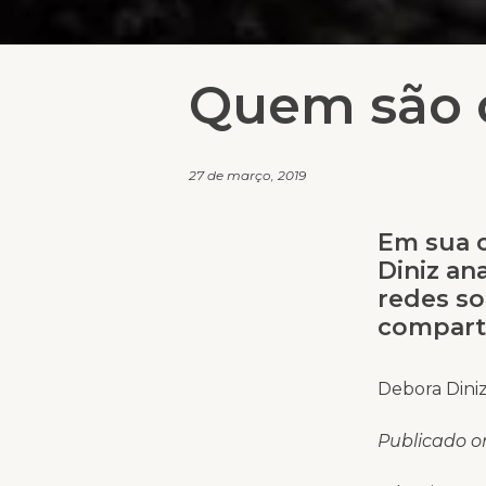
Quem são o
27 de março, 2019
Em sua 
Diniz a
redes so
comparti
Debora Dini
Publicado o