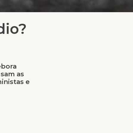
dio?
ebora
usam as
inistas e