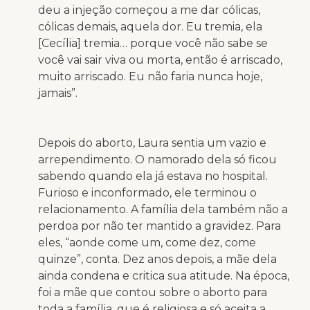
deu a injeção começou a me dar cólicas,
cólicas demais, aquela dor. Eu tremia, ela
[Cecília] tremia… porque você não sabe se
você vai sair viva ou morta, então é arriscado,
muito arriscado. Eu não faria nunca hoje,
jamais”.
Depois do aborto, Laura sentia um vazio e
arrependimento. O namorado dela só ficou
sabendo quando ela já estava no hospital.
Furioso e inconformado, ele terminou o
relacionamento. A família dela também não a
perdoa por não ter mantido a gravidez. Para
eles, “aonde come um, come dez, come
quinze”, conta. Dez anos depois, a mãe dela
ainda condena e critica sua atitude. Na época,
foi a mãe que contou sobre o aborto para
toda a família, que é religiosa e só aceita a