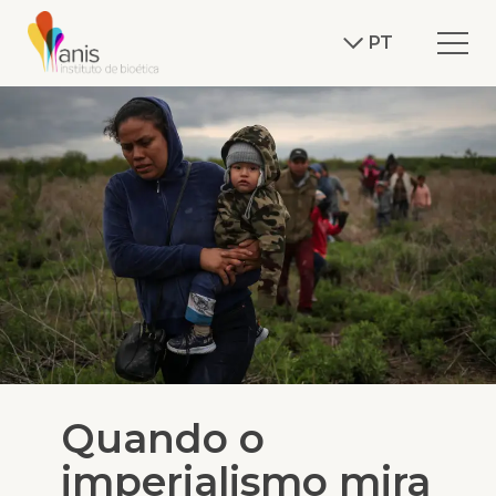
PT
Quando o
imperialismo mira