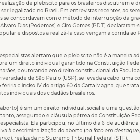
realização de plebiscito para os brasileiros discutirem e d
ser legalizado no Brasil. Em entrevistas recentes, ao se
s se concordavam com o método de interrupção da gra
 Alvaro Dias (Podemos) e Ciro Gomes (PDT) declararam-se
opular e dispostos a realizá-la caso vençam a corrida ao 
especialistas alertam que o plebiscito não é a maneira 
obre um direito individual garantido na Constituição Fed
imarães, doutoranda em direito constitucional da Faculd
niversidade de São Paulo (USP), se levada a cabo, uma c
 feriria o inciso IV do artigo 60 da Carta Magna, que tra
itos individuais dos cidadãos brasileiros.
o aborto] é sim um direito individual, social e uma questã
rtanto, assegurado e cláusula pétrea da Constituição Fed
especialista. Ela participou, no último dia 6, de
audiência
iva à descriminalização do aborto (
na foto em destaque,
ento
), realizada no Supremo Tribunal Federal (STF).