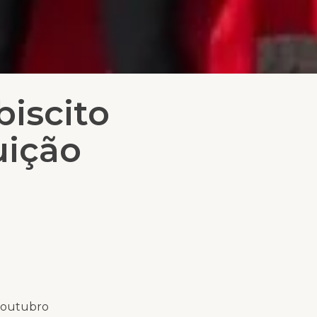
biscito
uição
e outubro