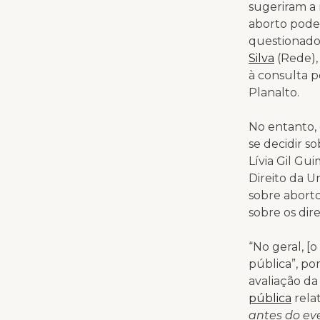
sugeriram a 
aborto pode 
questionado
Silva
(Rede),
à consulta p
Planalto.
No entanto, 
se decidir s
Lívia Gil Gu
Direito da U
sobre aborto
sobre os dire
“No geral, [
pública”, po
avaliação da 
pública
relat
antes do ev