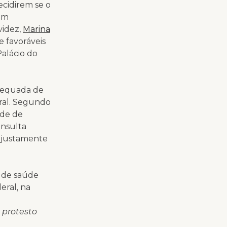
ecidirem se o
rem
videz,
Marina
 favoráveis
Palácio do
adequada de
eral. Segundo
ade de
onsulta
ta justamente
o de saúde
eral, na
 protesto