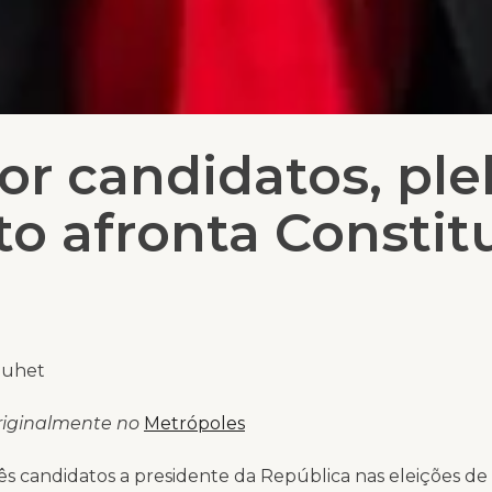
or candidatos, ple
to afronta Constit
Suhet
riginalmente no
Metrópoles
ês candidatos a presidente da República nas eleições d