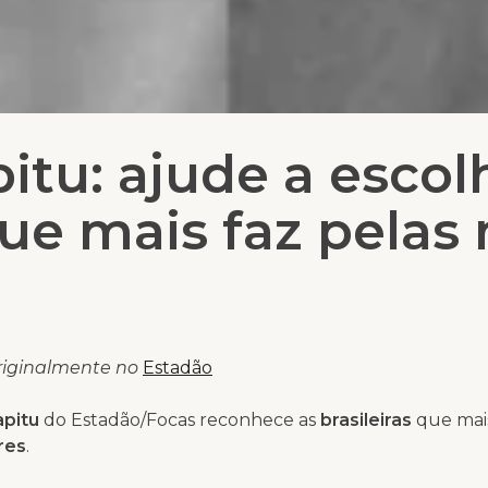
itu: ajude a escol
que mais faz pelas
riginalmente no
Estadão
pitu
do Estadão/Focas reconhece as
brasileiras
que mai
res
.