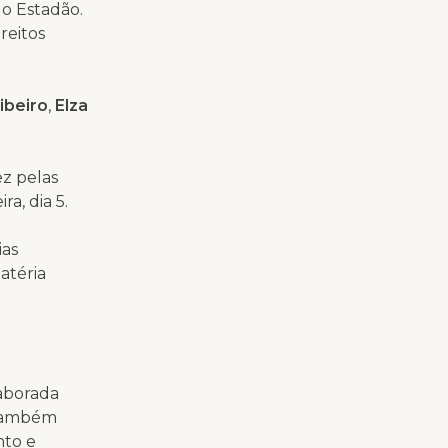
do Estadão.
reitos
ibeiro
,
Elza
ez pelas
a, dia 5.
ias
atéria
laborada
também
nto e