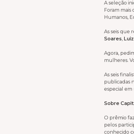
A seleção in
Foram mais d
Humanos, Eco
As seis que
Soares
,
Luiz
Agora, pedim
mulheres. Vo
As seis fina
publicadas n
especial em
Sobre Capit
O prêmio fa
pelos partic
conhecido 