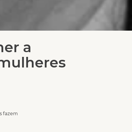
her a
 mulheres
s fazem