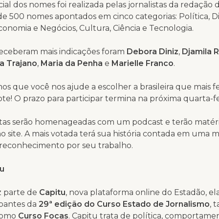
icial dos nomes foi realizada pelas jornalistas da redação 
e 500 nomes apontados em cinco categorias: Política, Di
nomia e Negócios, Cultura, Ciência e Tecnologia.
 receberam mais indicações foram
Debora Diniz
,
Djamila R
a Trajano
,
Maria da Penha
e
Marielle Franco
.
os que você nos ajude a escolher a brasileira que mais f
te! O prazo para participar termina na próxima quarta-feir
listas serão homenageadas com um podcast e terão matér
o site. A mais votada terá sua história contada em uma m
 reconhecimento por seu trabalho.
u
z parte de
Capitu
, nova plataforma online do Estadão, e
ipantes da
29ª edição do Curso Estado de Jornalismo
, 
como
Curso Focas
. Capitu trata de política, comportame