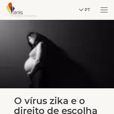
PT
O vírus zika e o
direito de escolha