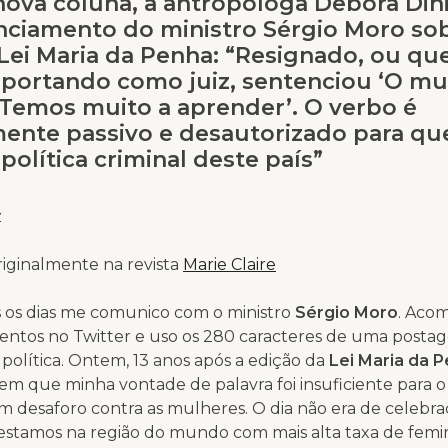
ova coluna, a antropóloga Debora Dini
ciamento do ministro Sérgio Moro sob
Lei Maria da Penha: “Resignado, ou q
 portando como juiz, sentenciou ‘O m
Temos muito a aprender’. O verbo é
mente passivo e desautorizado para q
 política criminal deste país”
z
iginalmente na revista
Marie Claire
 os dias me comunico com o ministro
Sérgio Moro
. Aco
ntos no Twitter e uso os 280 caracteres de uma post
 política. Ontem, 13 anos após a edição da
Lei Maria da 
 em que minha vontade de palavra foi insuficiente para 
m desaforo contra as mulheres. O dia não era de celebr
estamos na região do mundo com mais alta taxa de femini