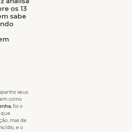
z analisa
re os 13
uem sabe
undo
uem
mpanho seus
agem como
Penha
, foi o
o que
ação, mas de
cídio, e o