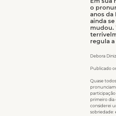
Em sua n
o pronun
anos da 
ainda se
mudou. 
terrivel
regula a
Debora Dini
Publicado or
Quase todos
pronunciame
participação
primeiro dia
considerei u
sobriedade: 