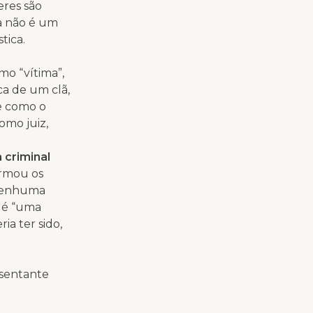
eres são
a não é um
tica.
mo “vítima”,
ca de um clã,
se como o
omo juiz,
 criminal
armou os
Nenhuma
a é “uma
a ter sido,
esentante
s patriarca.
 masculinos