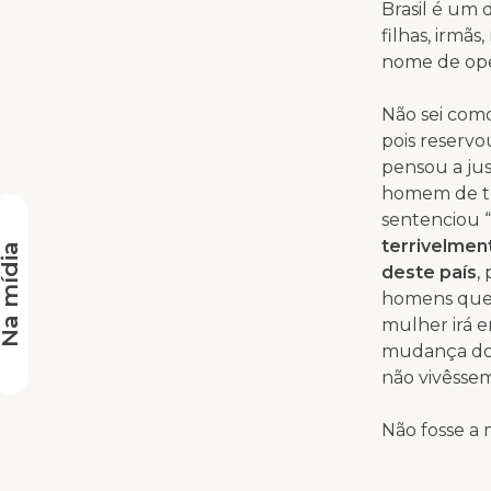
Brasil é um
filhas, irmã
nome de oper
Não sei como
pois reservo
pensou a jus
homem de to
sentenciou 
terrivelmen
a mídia
deste país
,
homens que
mulher irá e
mudança do 
não vivêssem
Não fosse a
político, mu
Moro express