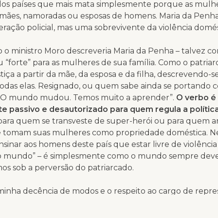
 dos países que mais mata simplesmente porque as mulh
s, mães, namoradas ou esposas de homens. Maria da Penh
ação policial, mas uma sobrevivente da violência domés
 o ministro Moro descreveria Maria da Penha – talvez co
u “forte” para as mulheres de sua família. Como o patriar
tiça a partir da mãe, da esposa e da filha, descrevendo-
das elas. Resignado, ou quem sabe ainda se portando c
“O mundo mudou. Temos muito a aprender”.
O verbo é
te passivo e desautorizado para quem regula a política
 para quem se transveste de super-herói ou para quem 
 tomam suas mulheres como propriedade doméstica. 
nsinar aos homens deste país que estar livre de violênci
mundo” – é simplesmente como o mundo sempre deveri
os sob a perversão do patriarcado.
 minha decência de modos e o respeito ao cargo de repr
daria os títulos de Moro: de ex-juiz ou ministro para apena
ou-se como o patriarca que se solidariza aos camaradas