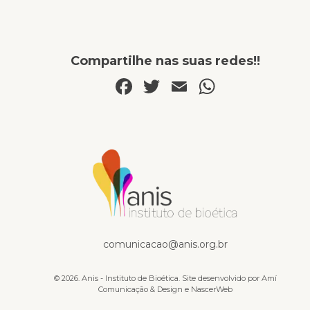
Compartilhe nas suas redes!!
Facebook
Twitter
Email
WhatsA
Na mídia
comunicacao@anis.org.br
© 2026. Anis - Instituto de Bioética. Site desenvolvido por
Amí
Comunicação & Design
e
NascerWeb