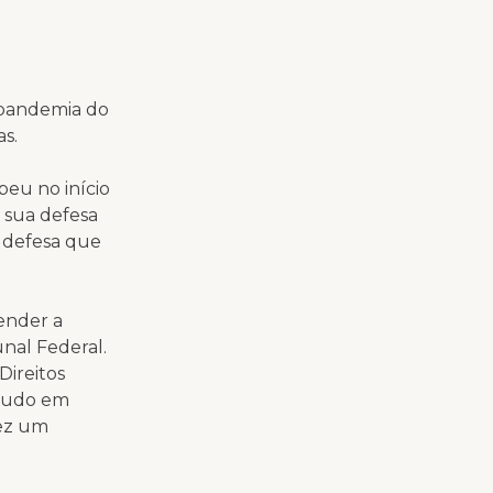
-pandemia do
s.
beu no início
 sua defesa
a defesa que
fender a
nal Federal.
Direitos
studo em
fez um