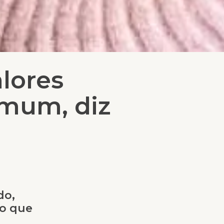
lores
omum, diz
do,
ão que