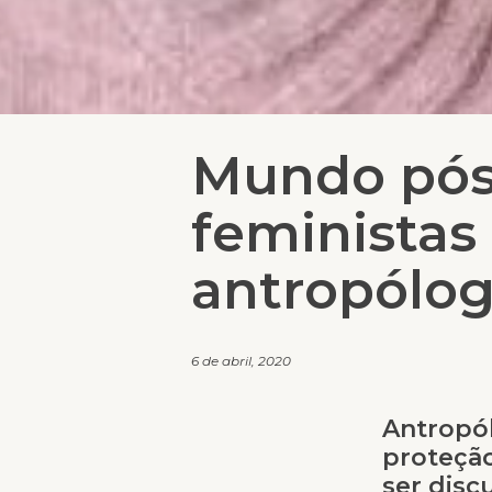
Mundo pós-
feministas
antropólog
6 de abril, 2020
Antropó
proteção
ser disc