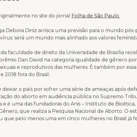
iginalmente no site do jornal
Folha de São Paulo
ga ​Debora Diniz arrisca uma previsão para o mundo pós
írus: será um mundo mais alinhado aos valores feminista
 da faculdade de direito da Universidade de Brasília rece
 prêmio Dan David na categoria igualdade de gênero por
 sexuais e reprodutivos das mulheres. É também por ess
e 2018 fora do Brasil.
e deixar o país por sofrer uma série de ameaças após de
ização do aborto em audiência pública no Supremo Tribu
 e é uma das fundadoras do Anis – Instituto de Bioética, 
ênero, que realiza a Pesquisa Nacional de Aborto. O e
u que pelo menos uma em cinco mulheres no Brasil já 