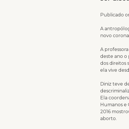
Publicado or
A antropólo
novo coronav
A professora
deste ano o
dos direitos
ela vive desd
Diniz teve d
descriminal
Ela coordena
Humanos e G
2016 mostro
aborto.