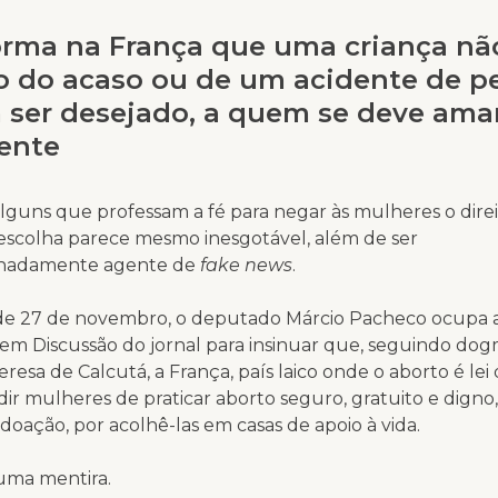
orma na França que uma criança nã
to do acaso ou de um acidente de p
ser desejado, a quem se deve ama
ente
lguns que professam a fé para negar às mulheres o dire
 escolha parece mesmo inesgotável, além de ser
hadamente agente de
fake news
.
 27 de novembro, o deputado Márcio Pacheco ocupa a
em Discussão do jornal para insinuar que, seguindo do
resa de Calcutá, a França, país laico onde o aborto é lei
dir mulheres de praticar aborto seguro, gratuito e digno
 doação, por acolhê-las em casas de apoio à vida.
uma mentira.