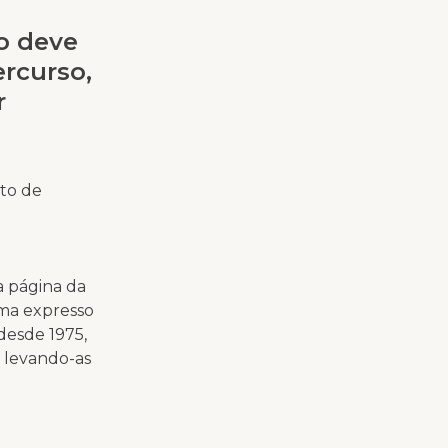
o deve
ercurso,
r
ito de
 página da
gma expresso
 desde 1975,
, levando-as