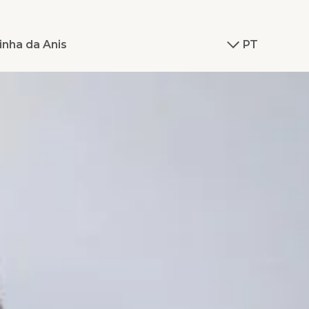
inha da Anis
PT