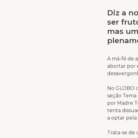
Diz a n
ser fru
mas um 
plenam
A má-fé de a
abortar por
desavergon
No GLOBO de
seção Tema 
por Madre Te
tenta dissua
a optar pela
Trata-se de 