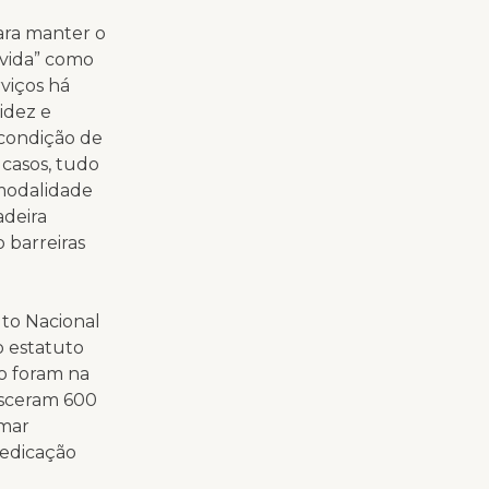
para manter o
 vida” como
rviços há
idez e
condição de
casos, tudo
modalidade
adeira
 barreiras
uto Nacional
o estatuto
o foram na
asceram 600
amar
medicação