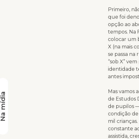
Primeiro, nã
que foi deno
opção ao abo
tempos. Na 
colocar um 
X (na mais 
se passa na
“sob X” vem
identidade 
antes impost
Mas vamos ao
a mídia
de Estudos D
de pupilos —
condição de
mil criança
constante ao
assistida, c