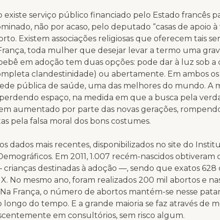
o existe serviço público financiado pelo Estado francês 
minado, não por acaso, pelo deputado “casas de apoio à
rto. Existem associações religiosas que oferecem tais se
França, toda mulher que desejar levar a termo uma grav
bebê em adoção tem duas opções: pode dar à luz sob a 
completa clandestinidade) ou abertamente. Em ambos os 
 rede pública de saúde, uma das melhores do mundo. A 
 perdendo espaço, na medida em que a busca pela verd
tem aumentado por parte das novas gerações, rompendo
as pela falsa moral dos bons costumes.
s dados mais recentes, disponibilizados no site do Instit
emográficos. Em 2011, 1.007 recém-nascidos obtiveram 
 crianças destinadas à adoção —, sendo que exatos 628 
 X. No mesmo ano, foram realizados 200 mil abortos e n
s. Na França, o número de abortos mantém-se nesse pat
 longo do tempo. E a grande maioria se faz através de 
rescentemente em consultórios, sem risco algum.