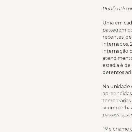
Publicado o
Uma em cada
passagem pe
recentes, de
internados,
internação p
atendimento
estadia é de
detentos adu
Na unidade 
apreendidas 
temporárias.
acompanhava
passava a ser
“Me chame de