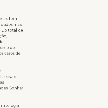
onais tem
 dados mais
. Do total de
ção,
de
áximo de
os casos de
m
elas eram
 as
ades. Sonhar
 mitologia