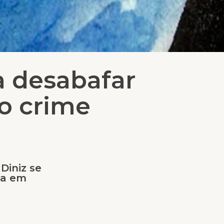
a desabafar
do crime
Diniz se
ra em