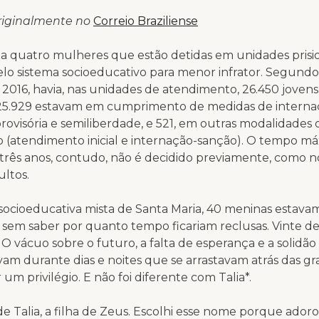
riginalmente no
Correio Braziliense
 quatro mulheres que estão detidas em unidades prisi
lo sistema socioeducativo para menor infrator. Segundo
 2016, havia, nas unidades de atendimento, 26.450 jovens
 25.929 estavam em cumprimento de medidas de interna
rovisória e semiliberdade, e 521, em outras modalidades 
 (atendimento inicial e internação-sanção). O tempo m
 três anos, contudo, não é decidido previamente, como n
ltos.
socioeducativa mista de Santa Maria, 40 meninas estava
sem saber por quanto tempo ficariam reclusas. Vinte d
 O vácuo sobre o futuro, a falta de esperança e a solidão
m durante dias e noites que se arrastavam atrás das gr
 um privilégio. E não foi diferente com Talia*.
 Talia, a filha de Zeus. Escolhi esse nome porque adoro