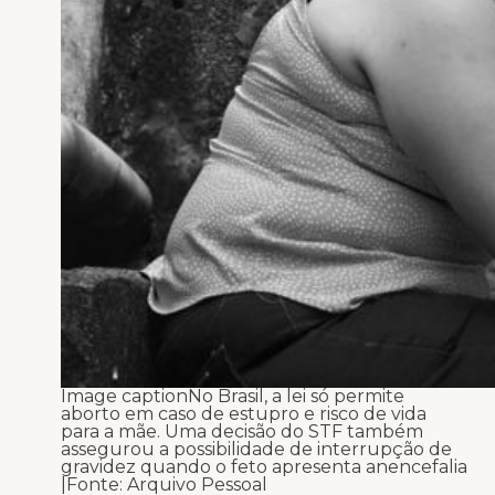
Image caption
No Brasil, a lei só permite
aborto em caso de estupro e risco de vida
para a mãe. Uma decisão do STF também
assegurou a possibilidade de interrupção de
gravidez quando o feto apresenta anencefalia
|Fonte: Arquivo Pessoal