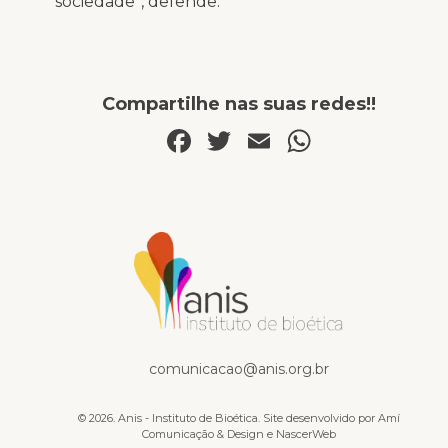
sociedade”, defende.
Compartilhe nas suas redes!!
Facebook
Twitter
Email
WhatsA
Na mídia
comunicacao@anis.org.br
© 2026. Anis - Instituto de Bioética. Site desenvolvido por
Amí
Comunicação & Design
e
NascerWeb