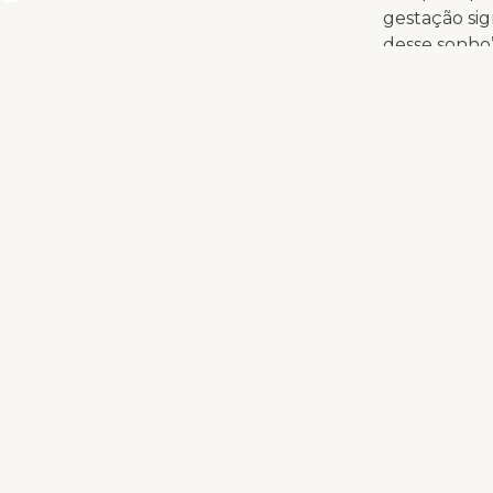
gestação si
desse sonho”
Apesar do ap
Rebeca, ent
Justiça de S
punida em c
— Queremos 
ser punida. 
e isso é pre
A defesa ta
o aborto qua
qual Rebeca 
saúde. No p
sofrimento m
sua família,