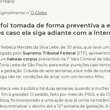
 Arreguy
riginalmente n’
O Globo
foi tomada de forma preventiva a e
s caso ela siga adiante com a inte
 Rebeca Mendes da Silva Leite, de 30 anos, que teve um
egado pelo
Supremo Tribunal Federal
(STF), apresento
a um
habeas corpus
preventivo na 1ª Vara Criminal de Sã
 Zona Leste de São Paulo, para evitar punições caso tent
a gestação. Grávida de sete semanas, ela é mãe de outr
lega não ter condições de arcar com um terceiro filho.
ebeca veio à público há duas semanas, quando a mulher
 fim à gravidez. O pedido, feito por meio do PSOL e da O
ética, foi incorporado a uma ação que já corria na instânc
descriminalizar o aborto até a 12ª semana de gestação. A