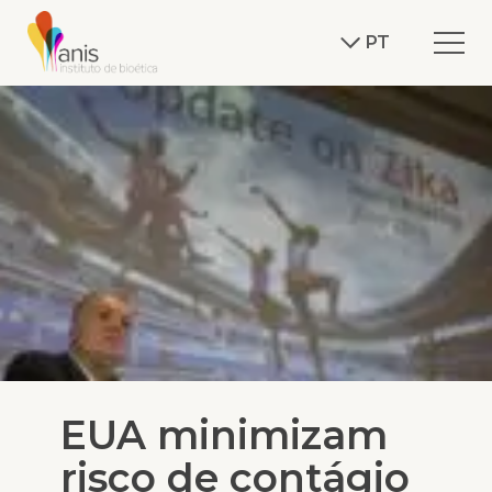
PT
EUA minimizam
risco de contágio