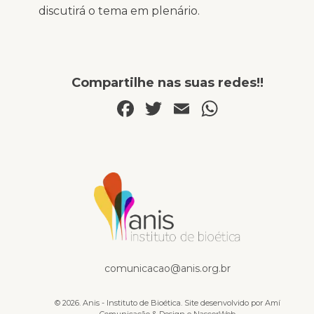
discutirá o tema em plenário.
Compartilhe nas suas redes!!
Facebook
Twitter
Email
WhatsA
Na mídia
comunicacao@anis.org.br
© 2026. Anis - Instituto de Bioética. Site desenvolvido por
Amí
Comunicação & Design
e
NascerWeb