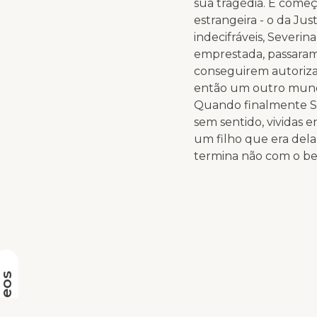
sua tragédia. E começ
estrangeira - o da Ju
indecifráveis, Severin
emprestada, passaram 
conseguirem autorizaç
então um outro mundo
Quando finalmente Se
sem sentido, vividas
um filho que era dela
termina não com o be