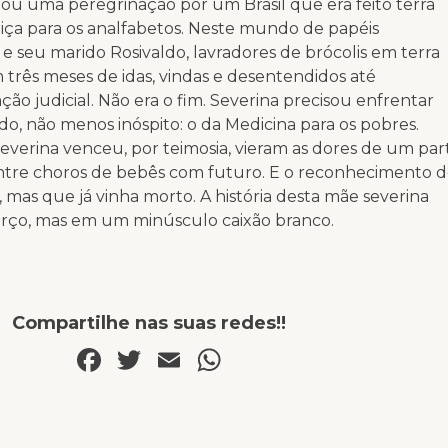
ou uma peregrinação por um Brasil que era feito terra
stiça para os analfabetos. Neste mundo de papéis
a e seu marido Rosivaldo, lavradores de brócolis em terra
três meses de idas, vindas e desentendidos até
ão judicial. Não era o fim. Severina precisou enfrentar
, não menos inóspito: o da Medicina para os pobres.
verina venceu, por teimosia, vieram as dores de um par
 entre choros de bebês com futuro. E o reconhecimento 
, mas que já vinha morto. A história desta mãe severina
rço, mas em um minúsculo caixão branco.
Compartilhe nas suas redes!!
Facebook
Twitter
Email
WhatsApp