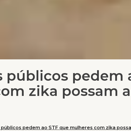
 públicos pedem 
om zika possam a
 públicos pedem ao STF que mulheres com zika poss