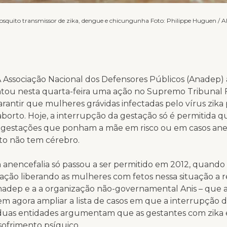
osquito transmissor de zika, dengue e chicungunha Foto: Philippe Huguen / 
A Associação Nacional dos Defensores Públicos (Anadep)
tou nesta quarta-feira uma ação no Supremo Tribunal 
arantir que mulheres grávidas infectadas pelo vírus zik
aborto. Hoje, a interrupção da gestação só é permitida 
 gestações que ponham a mãe em risco ou em casos anen
to não tem cérebro.
 anencefalia só passou a ser permitido em 2012, quando
ção liberando as mulheres com fetos nessa situação a r
adep e a a organização não-governamental Anis – que a 
m agora ampliar a lista de casos em que a interrupção d
s duas entidades argumentam que as gestantes com zika
sofrimento psíquico.