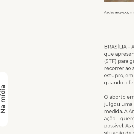
Aedes aegypti, m
BRASÍLIA – 
que apresen
(STF) para g
recorrer ao 
estupro, em
quando o fe
a mídia
O aborto em
julgou uma a
medida. A An
ação – quere
possível. A
situação de 