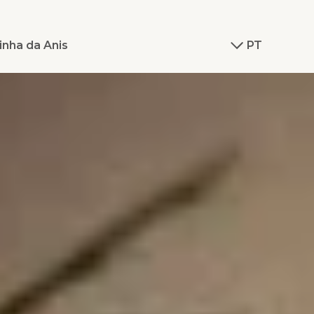
inha da Anis
PT