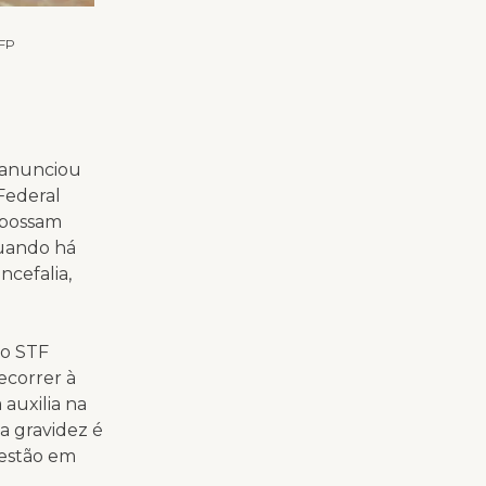
AFP
 anunciou
Federal
a possam
quando há
cefalia,
 o STF
ecorrer à
auxilia na
a gravidez é
 estão em