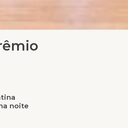
rêmio
tina
na noite