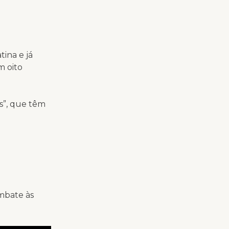
tina e já
 oito
s”, que têm
mbate às