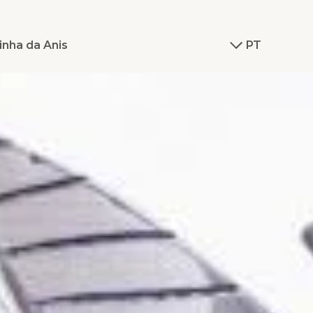
inha da Anis
PT