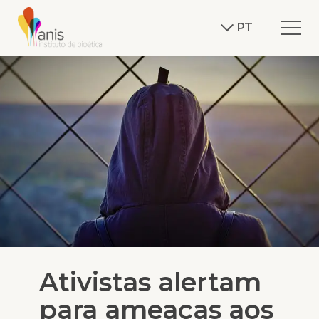
PT
Ativistas alertam
para ameaças aos