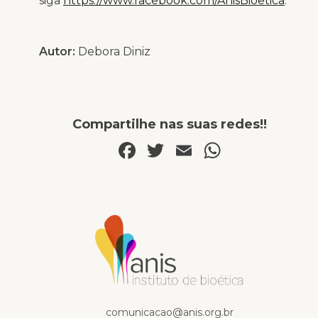
siga
https://www.facebook.com/AnisBioetica
.
Autor:
Debora Diniz
Compartilhe nas suas redes!!
Facebook
Twitter
Email
WhatsA
Na mídia
comunicacao@anis.org.br