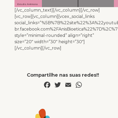
[/vc_column_text][/vc_column][/vc_row]
[vc_row][vc_column][vcex_social_links
social_links=”%5B%7B%22site%22%3A%22yo
br.facebook.com%2FAnisBioetica%22%7D%2C%
style=”minimal-rounded” align=”right”
size=”20″ width=”30″ height=”30″]
[/vc_column][/vc_row]
Compartilhe nas suas redes!!
Facebook
Twitter
Email
WhatsA