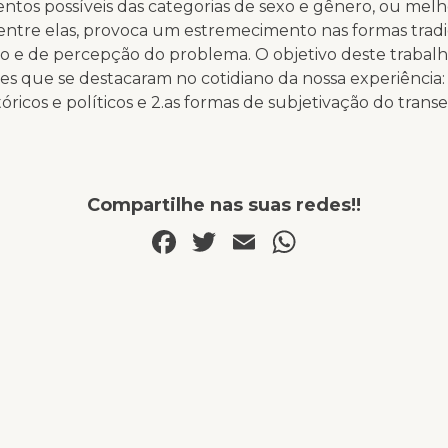
ntos possíveis das categorias de sexo e gênero, ou melho
entre elas, provoca um estremecimento nas formas tradi
 e de percepção do problema. O objetivo deste trabalh
s que se destacaram no cotidiano da nossa experiência: 
tóricos e políticos e 2.as formas de subjetivação do trans
Compartilhe nas suas redes!!
Facebook
Twitter
Email
WhatsAp
INÍCIO
NA MÍDIA
QUEM SOMOS
APOIE