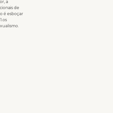
r, a
cionais de
o é esboçar
1.os
exualismo.
p
comunicacao@anis.org.br