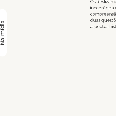
Os deslizame
incoerência 
compreensão
duas questõe
a mídia
aspectos his