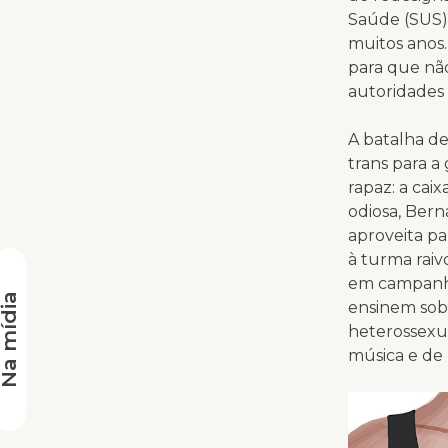
Saúde (SUS) 
muitos anos.
para que não
autoridades 
A batalha de
trans para a
rapaz: a cai
odiosa, Bern
aproveita pa
à turma raiv
em campanha
a mídia
ensinem sob
heterossexu
música e de 