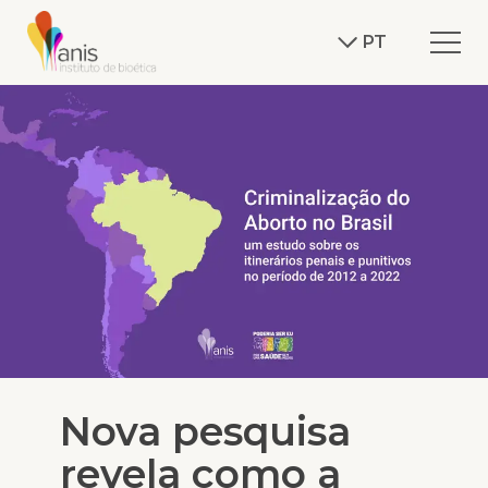
PT
Nova pesquisa
revela como a