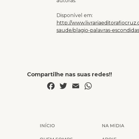
autoras.
Disponível em:
http://www.livrariaeditorafiocruz.
saude/plagio-palavras-escondida
Compartilhe nas suas redes!!
Facebook
Twitter
Email
WhatsAp
INÍCIO
NA MÍDIA