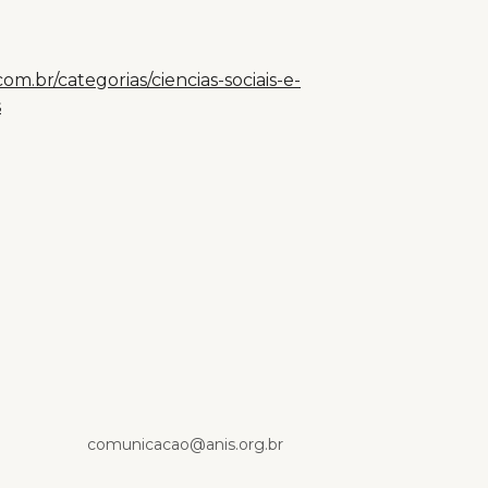
com.br/categorias/ciencias-sociais-e-
s
p
comunicacao@anis.org.br