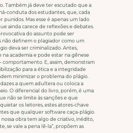
gio. Também já deve ter escutado que a
a má-conduta dos estudantes, que, cada
er punidos. Mas esse é apenas um lado
ue ainda carece de reflexões e debates.
rovocativa do assunto pode ser
ras não definem o plagiador como um
io deva ser criminalizado. Antes,
e na academia e pode estar na gênese
o – comportamento. E, assim, demonstram
ilização para a ética e a integridade
ndem minimizar o problema do plágio.
ordazes a quem adultera ou coloca a
eio. O diferencial do livro, porém, é uma
e não se limite às sanções e que
nquietar os leitores, estes atores-chave
ntes que qualquer software caça-plágio.
e nossa obra tem algo de criativo, inédito,
e, se vale a pena lê-la”, propõem as