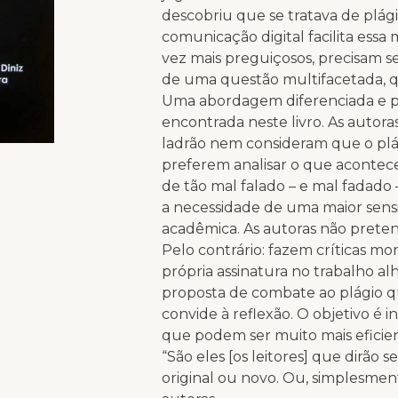
descobriu que se tratava de plá
comunicação digital facilita ess
vez mais preguiçosos, precisam s
de uma questão multifacetada, q
Uma abordagem diferenciada e p
encontrada neste livro. As auto
ladrão nem consideram que o plág
preferem analisar o que acontec
de tão mal falado – e mal fadad
a necessidade de uma maior sensib
acadêmica. As autoras não prete
Pelo contrário: fazem críticas m
própria assinatura no trabalho alh
proposta de combate ao plágio qu
convide à reflexão. O objetivo é i
que podem ser muito mais eficie
“São eles [os leitores] que dirão s
original ou novo. Ou, simplesment