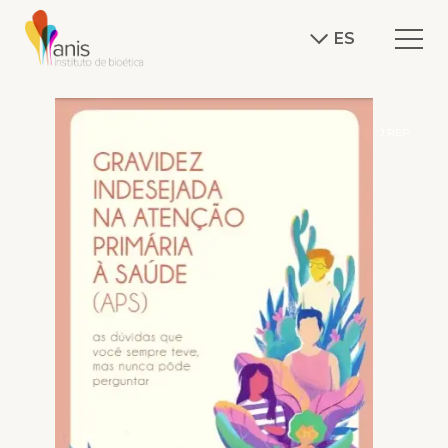
ES
J.REP