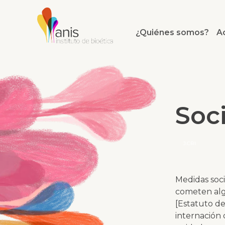
¿Quiénes somos?
A
Soc
J.CRI
Medidas soci
cometen alg
[Estatuto de
internación