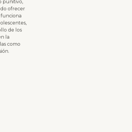
 punitivo,
ado ofrecer
a funciona
dolescentes,
lo de los
n la
rlas como
ión.