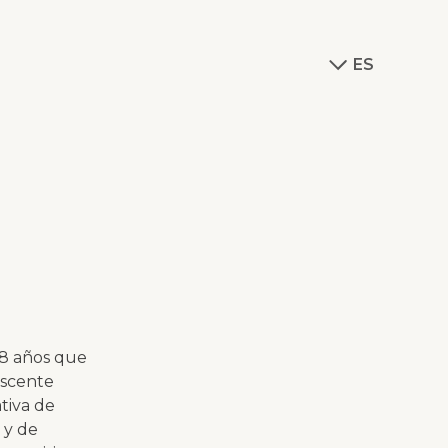
ES
18 años que
escente
tiva de
 y de