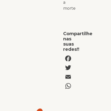
a
morte
Compartilhe
nas
suas
redes!!
Facebook
Twitter
Email
WhatsAp