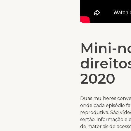
Mini-n
direit
2020
Duas mulheres conver
onde cada episódio f
reprodutiva. São víd
sertão: informação e
de materiais de acess