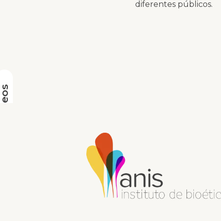
diferentes públicos.
umentários e Vídeos