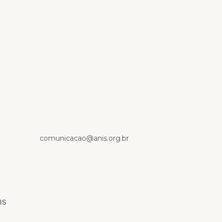
comunicacao@anis.org.br
IS