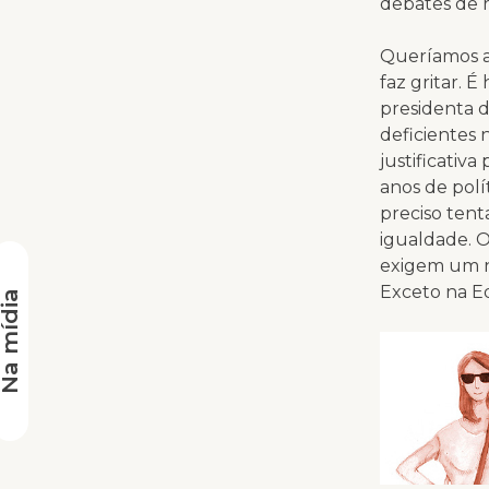
debates de r
Queríamos ap
faz gritar. 
presidenta d
deficientes 
justificativ
anos de polít
preciso tent
igualdade. O
exigem um no
Exceto na E
a mídia