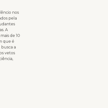
lêncio nos
ados pela
tudantes
as. A
 mais de 10
am que é
e busca a
 os vetos
iência,