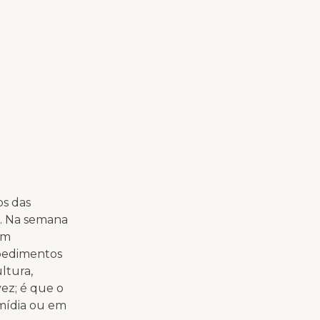
os das
l. Na semana
om
mpedimentos
ltura,
vez; é que o
 mídia ou em