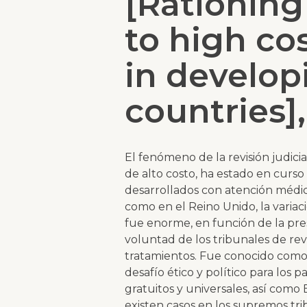
[Rationing
to high co
in develop
countries],
El fenómeno de la revisión judicia
de alto costo, ha estado en curso
desarrollados con atención médica
como en el Reino Unido, la variac
fue enorme, en función de la pres
voluntad de los tribunales de rev
tratamientos. Fue conocido como 
desafío ético y político para los 
gratuitos y universales, así como 
existen casos en los supremos tri