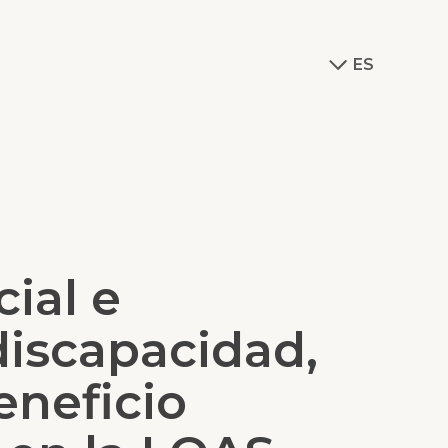
ES
ial e
discapacidad,
eneficio