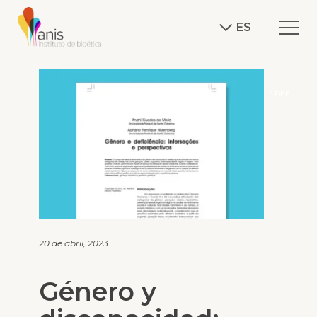
ES
J.DEF
20 de abril, 2023
Género y